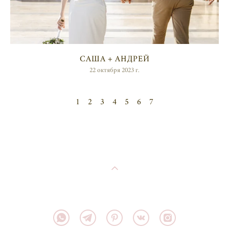
САША + АНДРЕЙ
22 октября 2023 г.
1
2
3
4
5
6
7